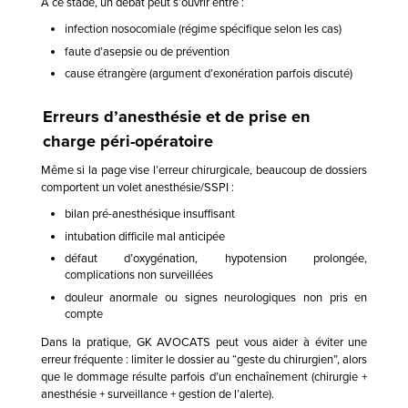
À ce stade, un débat peut s’ouvrir entre :
infection nosocomiale (régime spécifique selon les cas)
faute d’asepsie ou de prévention
cause étrangère (argument d’exonération parfois discuté)
Erreurs d’anesthésie et de prise en
charge péri-opératoire
Même si la page vise l’erreur chirurgicale, beaucoup de dossiers
comportent un volet anesthésie/SSPI :
bilan pré-anesthésique insuffisant
intubation difficile mal anticipée
défaut d’oxygénation, hypotension prolongée,
complications non surveillées
douleur anormale ou signes neurologiques non pris en
compte
Dans la pratique, GK AVOCATS peut vous aider à éviter une
erreur fréquente : limiter le dossier au “geste du chirurgien”, alors
que le dommage résulte parfois d’un enchaînement (chirurgie +
anesthésie + surveillance + gestion de l’alerte).