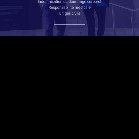
Indemnisation du dommage corporel
Responsabilité médicale
Litiges civils